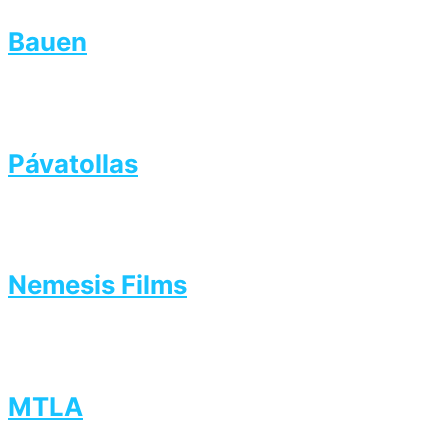
Bauen
Pávatollas
Nemesis Films
MTLA