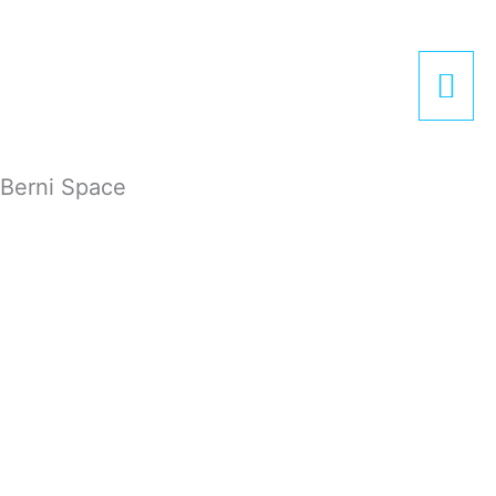
Zum
Hau
Inhalt
springen
Berni Space