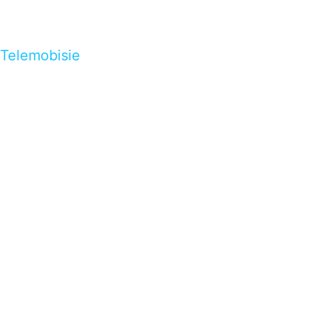
Telemobisie
…presents beautiful & fresh Brandings from all