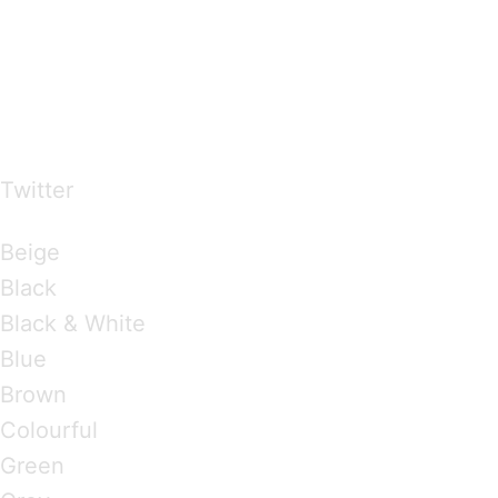
…presents beautiful & fresh Brandings from all
over the world
Twitter
Brandings by Colours
Beige
Black
Black & White
Blue
Brown
Colourful
Green