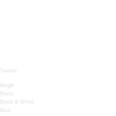
…presents beautiful & fresh Brandings from all
over the world
Twitter
Brandings by Colours
Beige
Black
Black & White
Blue