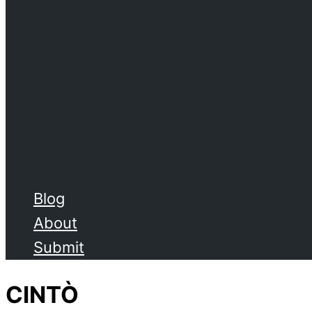
Blog
About
Submit
CINTÒ