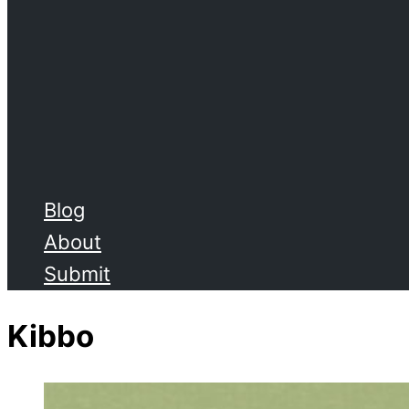
Blog
About
Submit
Kibbo