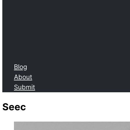
Blog
About
Submit
Seec