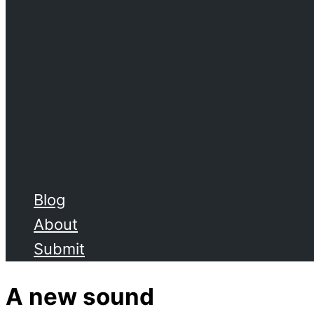
Blog
About
Submit
A new sound