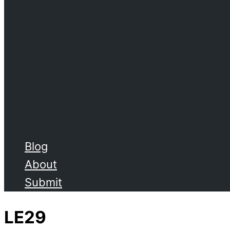
Blog
About
Submit
LE29