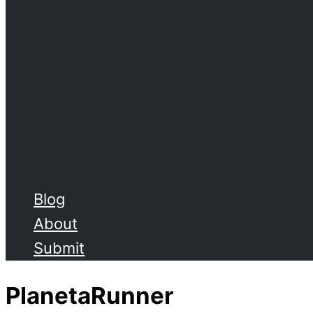
Blog
About
Submit
PlanetaRunner