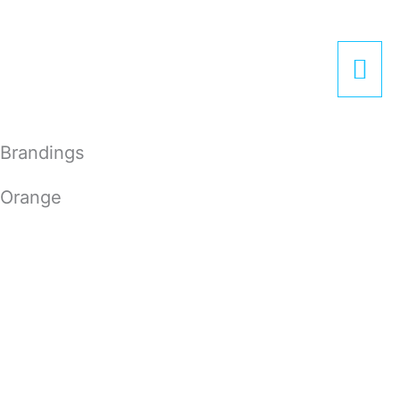
Zum
Hau
Inhalt
springen
Brandings
Orange