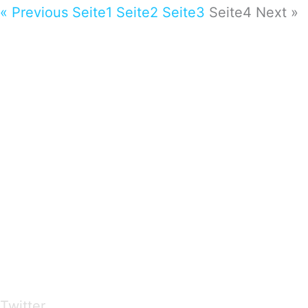
« Previous
Seite
1
Seite
2
Seite
3
Seite
4
Next »
…presents beautiful & fresh Brandings from all
over the world
Twitter