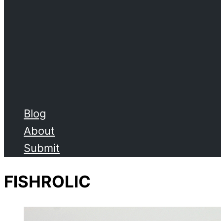
Blog
About
Submit
FISHROLIC